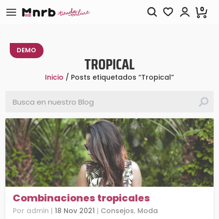
0
TIENDA MODELO DE DEMOSTRACIÓN
DEMO
TROPICAL
Inicio
/ Posts etiquetados “Tropical”
Combinaciones tropicales
por
admin
|
18 Nov 2021
|
Consejos
,
Moda