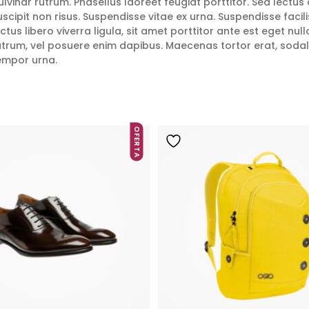
ulvinar rutrum. Phasellus laoreet feugiat porttitor. Sed lectus 
uscipit non risus. Suspendisse vitae ex urna. Suspendisse facil
ectus libero viverra ligula, sit amet porttitor ante est eget nu
utrum, vel posuere enim dapibus. Maecenas tortor erat, soda
empor urna.
OFERTA