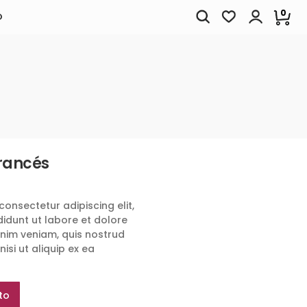
0
O
francés
consectetur adipiscing elit,
idunt ut labore et dolore
nim veniam, quis nostrud
isi ut aliquip ex ea
to