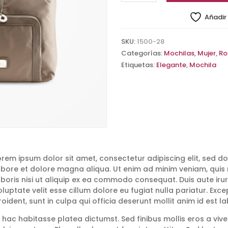
tipo
Añadir 
francés
cantidad
SKU:
1500-28
Categorías:
Mochilas
,
Mujer
,
Ro
Etiquetas:
Elegante
,
Mochila
orem ipsum dolor sit amet, consectetur adipiscing elit, sed d
abore et dolore magna aliqua. Ut enim ad minim veniam, quis 
aboris nisi ut aliquip ex ea commodo consequat. Duis aute irur
oluptate velit esse cillum dolore eu fugiat nulla pariatur. Ex
roident, sunt in culpa qui officia deserunt mollit anim id est l
n hac habitasse platea dictumst. Sed finibus mollis eros a viver