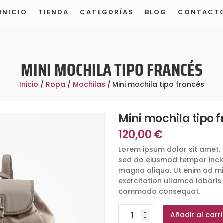
INICIO
TIENDA
CATEGORÍAS
BLOG
CONTACT
TIENDA MODELO DE DEMOSTRACIÓN
MINI MOCHILA TIPO FRANCÉS
Inicio
/
Ropa
/
Mochilas
/ Mini mochila tipo francés
Mini mochila tipo 
120,00
€
Lorem ipsum dolor sit amet, 
sed do eiusmod tempor incid
magna aliqua. Ut enim ad mi
exercitation ullamco laboris n
commodo consequat.
Mini
Añadir al carri
mochila