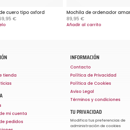
e cuero tipo oxford
Mochila de ordenador amari
riginal
Current
69,95
€
89,95
€
rice
price
Este
elo
Añadir al carrito
as:
is:
producto
99,95 €.
169,95 €.
tiene
múltiples
variantes.
IÓN
INFORMACIÓN
Las
Contacto
opciones
e tienda
Política de Privacidad
se
ticias
Política de Cookies
pueden
Aviso Legal
elegir
TA
Términos y condiciones
en
a
la
TU PRIVACIDAD
 de mi cuenta
página
Modifica tus preferencias de
 de pedidos
de
administración de cookies
cciones