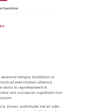
a favoritos
pa
o eiusmod tempor incididunt ut
nostrud exercitation ullamco
e dolor in reprehenderit in
cepteur sint occaecat cupidatat non
aborum.
ra. Donec sollicitudin nisi et odio