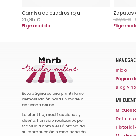
Camisa de cuadros roja
Zapatos d
O
25,95
€
1
199,95
€
p
Este
Elige modelo
Elige mod
w
producto
1
tiene
múltiples
variantes.
NAVEGAC
Las
Inicio
opciones
Página d
se
Blog y no
pueden
Esta página es una plantilla de
elegir
MI CUEN
demostración para un modelo
en
de tienda online.
Mi cuent
la
La plantilla, modificaciones y
Detalles
página
diseño, han sido realizados por
Manrubia.com y está prohibida
Historial
de
su reproducción o modificación
Mis dire