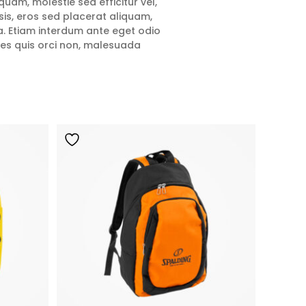
quam, molestie sed efficitur vel,
isis, eros sed placerat aliquam,
lla. Etiam interdum ante eget odio
les quis orci non, malesuada