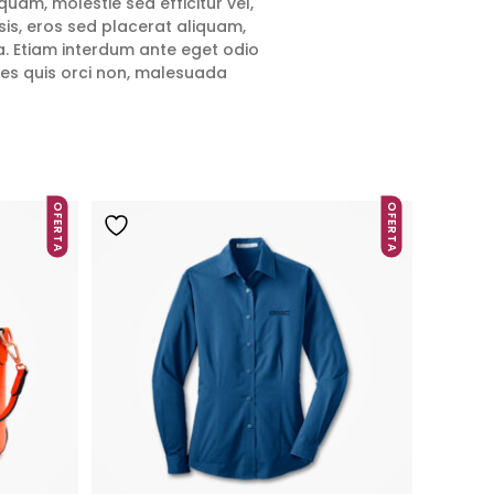
quam, molestie sed efficitur vel,
isis, eros sed placerat aliquam,
lla. Etiam interdum ante eget odio
les quis orci non, malesuada
OFERTA
OFERTA