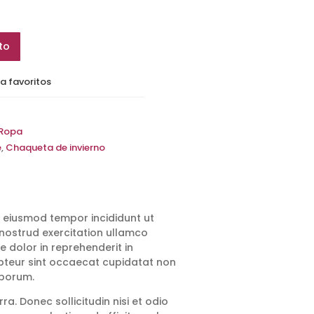
to
a favoritos
Ropa
e
,
Chaqueta de invierno
o eiusmod tempor incididunt ut
nostrud exercitation ullamco
e dolor in reprehenderit in
cepteur sint occaecat cupidatat non
aborum.
ra. Donec sollicitudin nisi et odio