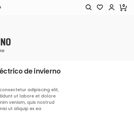
0
O
RNO
no
ctrico de invierno
consectetur adipiscing elit,
idunt ut labore et dolore
nim veniam, quis nostrud
isi ut aliquip ex ea