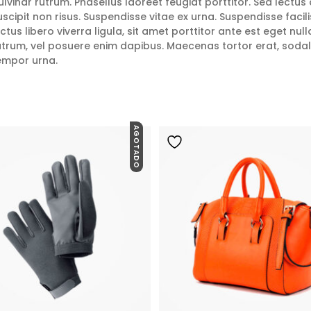
ulvinar rutrum. Phasellus laoreet feugiat porttitor. Sed lectus 
uscipit non risus. Suspendisse vitae ex urna. Suspendisse facil
ectus libero viverra ligula, sit amet porttitor ante est eget nu
utrum, vel posuere enim dapibus. Maecenas tortor erat, soda
empor urna.
AGOTADO