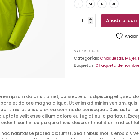
L
M
S
XL
Chaqueta
Añadir al carri
verde
eléctrico
Añadir 
de
invierno
SKU:
1500-16
cantidad
Categorías:
Chaquetas
,
Mujer
,
Etiquetas:
Chaqueta de hombr
orem ipsum dolor sit amet, consectetur adipiscing elit, sed d
abore et dolore magna aliqua. Ut enim ad minim veniam, quis 
aboris nisi ut aliquip ex ea commodo consequat. Duis aute irur
oluptate velit esse cillum dolore eu fugiat nulla pariatur. Ex
roident, sunt in culpa qui officia deserunt mollit anim id est l
n hac habitasse platea dictumst. Sed finibus mollis eros a viver