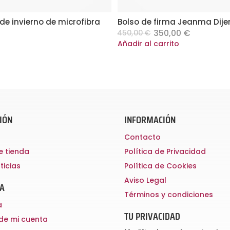
e invierno de microfibra
Bolso de firma Jeanma Dije
Original
Current
350,00
€
450,00
€
price
price
Añadir al carrito
was:
is:
450,00 €.
350,00 €
IÓN
INFORMACIÓN
Contacto
e tienda
Política de Privacidad
ticias
Política de Cookies
Aviso Legal
TA
Términos y condiciones
a
TU PRIVACIDAD
 de mi cuenta