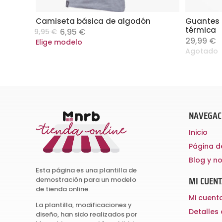
Camiseta básica de algodón
Guantes d
Original
Current
térmica
6,95
€
9,95
€
price
price
29,99
€
Este
Elige modelo
was:
is:
Agotado
producto
9,95 €.
6,95 €.
tiene
múltiples
variantes.
Las
NAVEGAC
opciones
se
Inicio
pueden
Página d
elegir
Blog y no
en
Esta página es una plantilla de
MI CUEN
demostración para un modelo
la
de tienda online.
página
Mi cuent
La plantilla, modificaciones y
de
Detalles
diseño, han sido realizados por