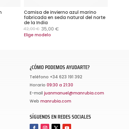
n
Camisa de invierno azul marino
fabricada en seda natural del norte
de la India
Original
Current
35,00
€
42,00
€
.
price
price
Este
Elige modelo
was:
is:
producto
42,00 €.
35,00 €.
tiene
múltiples
variantes.
¿CÓMO PODEMOS AYUDARTE?
Las
Teléfono
+34 623 191 392
opciones
Horario
09:30 a 21:30
se
E-mail
juanmanuel@manrubia.com
pueden
Web
manrubia.com
elegir
en
SÍGUENOS EN REDES SOCIALES
la
página