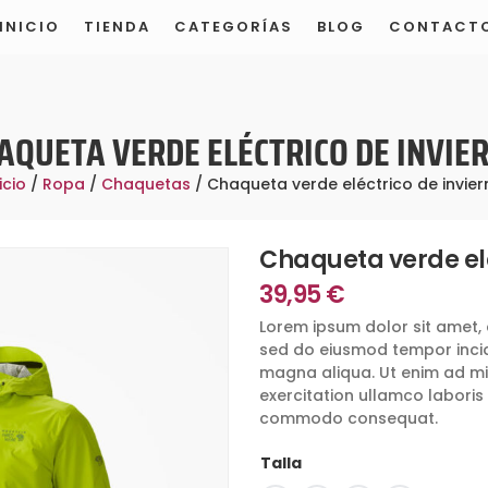
INICIO
TIENDA
CATEGORÍAS
BLOG
CONTACT
TIENDA MODELO DE DEMOSTRACIÓN
AQUETA VERDE ELÉCTRICO DE INVIE
icio
/
Ropa
/
Chaquetas
/ Chaqueta verde eléctrico de invier
Chaqueta verde elé
39,95
€
Lorem ipsum dolor sit amet, 
sed do eiusmod tempor incid
magna aliqua. Ut enim ad mi
exercitation ullamco laboris n
commodo consequat.
Talla