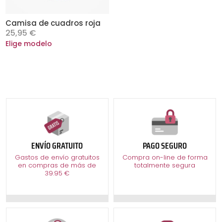
Camisa de cuadros roja
25,95
€
Este
Elige modelo
producto
tiene
múltiples
variantes.
Las
opciones
se
ENVÍO GRATUITO
PAGO SEGURO
pueden
Gastos de envío gratuitos
Compra on-line de forma
elegir
en compras de más de
totalmente segura
en
39.95 €
la
página
de